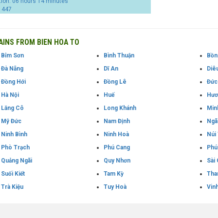
tion: 06 hours 14 minutes
1447
INS FROM BIEN HOA TO
Bỉm Sơn
Bình Thuận
Bồn
Đà Nẵng
Dĩ An
Diêu
Đồng Hới
Đồng Lê
Đức
Hà Nội
Huế
Hươ
Lăng Cô
Long Khánh
Min
Mỹ Đức
Nam Định
Ngã
Ninh Bình
Ninh Hoà
Núi
Phò Trạch
Phú Cang
Phú
Quảng Ngãi
Quy Nhơn
Sài
Suối Kiết
Tam Kỳ
Tha
Trà Kiệu
Tuy Hoà
Vin