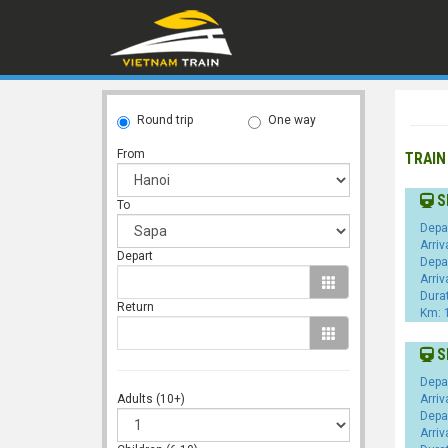
Round trip
One way
From
TRAIN
S
To
Depa
Arriv
Depart
Depa
Arriv
Dura
Return
Km: 
S
Depa
Adults (10+)
Arriv
Depa
Arriv