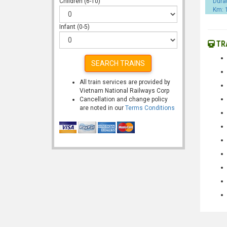
Children (6-10)
Dura
Km: 
Infant (0-5)
TRA
SEARCH TRAINS
All train services are provided by
Vietnam National Railways Corp
Cancellation and change policy
are noted in our
Terms Conditions