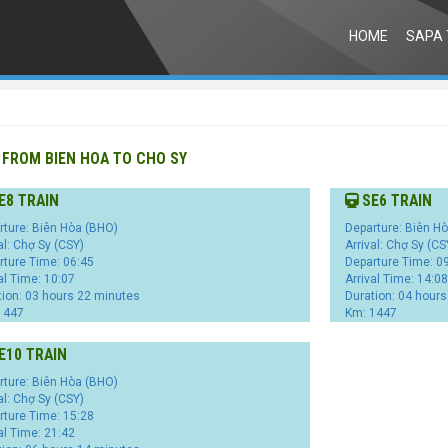
HOME
SAPA 
 FROM BIEN HOA TO CHO SY
E8 TRAIN
SE6 TRAIN
rture: Biên Hòa (BHO)
Departure: Biên H
al: Chợ Sy (CSY)
Arrival: Chợ Sy (CS
rture Time: 06:45
Departure Time: 0
al Time: 10:07
Arrival Time: 14:08
tion: 03 hours 22 minutes
Duration: 04 hour
1447
Km: 1447
E10 TRAIN
rture: Biên Hòa (BHO)
al: Chợ Sy (CSY)
rture Time: 15:28
al Time: 21:42