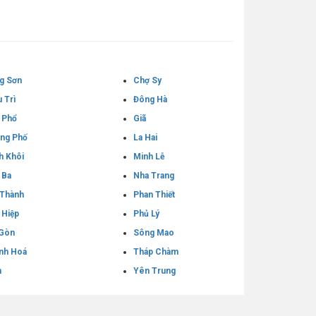
g Sơn
Chợ Sy
 Trì
Đông Hà
 Phổ
Giã
ng Phố
La Hai
h Khôi
Minh Lễ
 Ba
Nha Trang
 Thành
Phan Thiết
 Hiệp
Phủ Lý
 Gòn
Sông Mao
nh Hoá
Tháp Chàm
h
Yên Trung