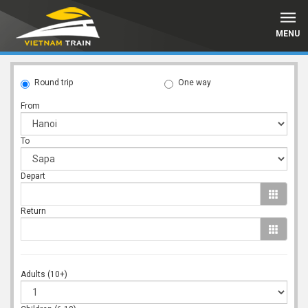
MENU
Round trip
One way
From
To
Depart
Return
Adults (10+)