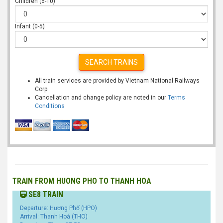
Children (6-10)
Infant (0-5)
SEARCH TRAINS
All train services are provided by Vietnam National Railways
Corp
Cancellation and change policy are noted in our
Terms
Conditions
TRAIN FROM HUONG PHO TO THANH HOA
SE8 TRAIN
Departure: Hương Phố (HPO)
Arrival: Thanh Hoá (THO)