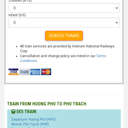
Children (6-10)
Infant (0-5)
SEARCH TRAINS
All train services are provided by Vietnam National Railways
Corp
Cancellation and change policy are noted in our
Terms
Conditions
TRAIN FROM HUONG PHO TO PHO TRACH
SE5 TRAIN
Departure: Hương Phố (HPO)
Arrival: Phò Trạch (PHR)