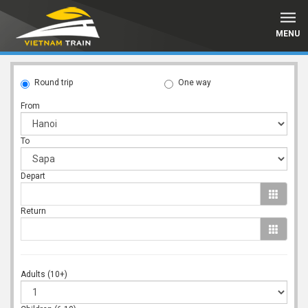
MENU
Round trip
One way
From
To
Depart
Return
Adults (10+)