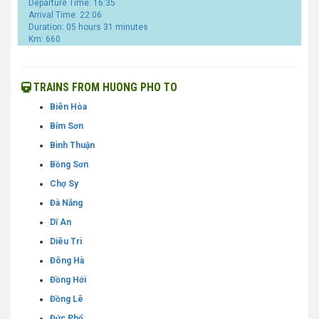
Departure Time: 16:35
Arrival Time: 22:06
Duration: 05 hours 31 minutes
Km: 660
TRAINS FROM HUONG PHO TO
Biên Hòa
Bỉm Sơn
Bình Thuận
Bồng Sơn
Chợ Sy
Đà Nẵng
Dĩ An
Diêu Trì
Đông Hà
Đồng Hới
Đồng Lê
Đức Phổ