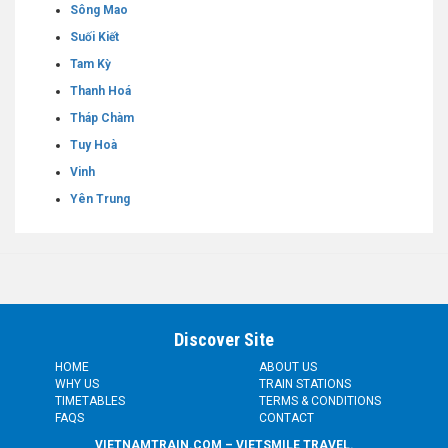
Sông Mao
Suối Kiết
Tam Kỳ
Thanh Hoá
Tháp Chàm
Tuy Hoà
Vinh
Yên Trung
Discover Site
HOME
ABOUT US
WHY US
TRAIN STATIONS
TIMETABLES
TERMS & CONDITIONS
FAQS
CONTACT
VIETNAMTRAIN.COM – VIETSMILE TRAVEL.