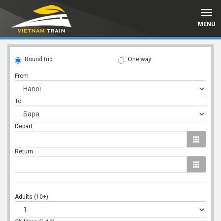
MENU
Round trip
One way
From
To
Depart
Return
Adults (10+)