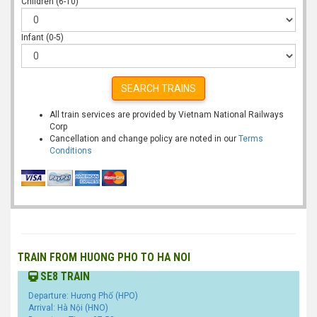
Children (6-10)
Infant (0-5)
SEARCH TRAINS
All train services are provided by Vietnam National Railways
Corp
Cancellation and change policy are noted in our
Terms
Conditions
TRAIN FROM HUONG PHO TO HA NOI
SE8 TRAIN
Departure: Hương Phố (HPO)
Arrival: Hà Nội (HNO)