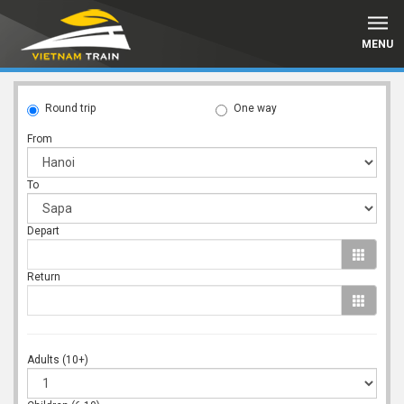
MENU
Round trip
One way
From
To
Depart
Return
Adults (10+)