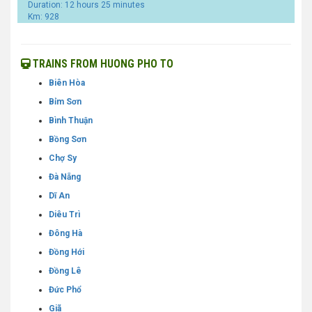
Duration: 12 hours 25 minutes
Km: 928
TRAINS FROM HUONG PHO TO
Biên Hòa
Bỉm Sơn
Bình Thuận
Bồng Sơn
Chợ Sy
Đà Nẵng
Dĩ An
Diêu Trì
Đông Hà
Đồng Hới
Đồng Lê
Đức Phổ
Giã