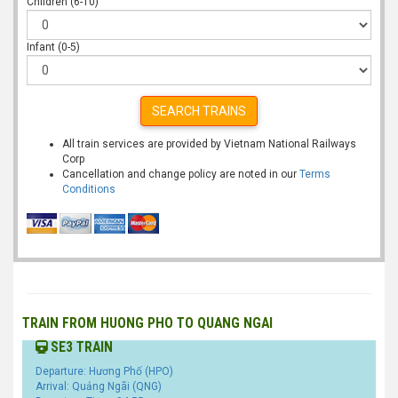
Children (6-10)
Infant (0-5)
SEARCH TRAINS
All train services are provided by Vietnam National Railways
Corp
Cancellation and change policy are noted in our
Terms
Conditions
TRAIN FROM HUONG PHO TO QUANG NGAI
SE3 TRAIN
Departure: Hương Phố (HPO)
Arrival: Quảng Ngãi (QNG)